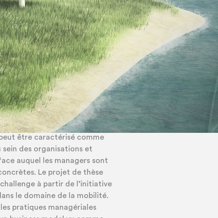
 étudie l’évolutions des
texte d’une stratégie de
r de la mobilité.
par le secteur tertiaire. Pour
entreprises de tous les secteurs
une offre de services. Ce
 peut être caractérisé comme
 sein des organisations et
 face auquel les managers sont
oncrètes. Le projet de thèse
hallenge à partir de l’initiative
dans le domaine de la mobilité.
les pratiques managériales