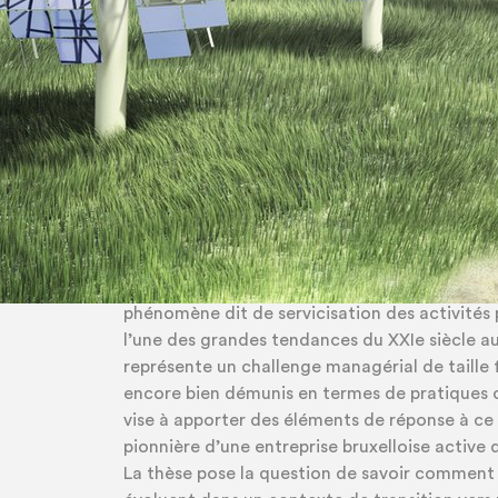
Projet de recherche appliquée qui
pratiques managériales dans un con
servicisation dans le secteu
X
L’économie bruxelloise est largement dominée 
rester concurrentielles dans ce contexte, les 
repensent leur business model en y intégrant 
phénomène dit de servicisation des activités
l’une des grandes tendances du XXIe siècle au
représente un challenge managérial de taille
encore bien démunis en termes de pratiques c
vise à apporter des éléments de réponse à ce c
pionnière d’une entreprise bruxelloise active 
La thèse pose la question de savoir comment 