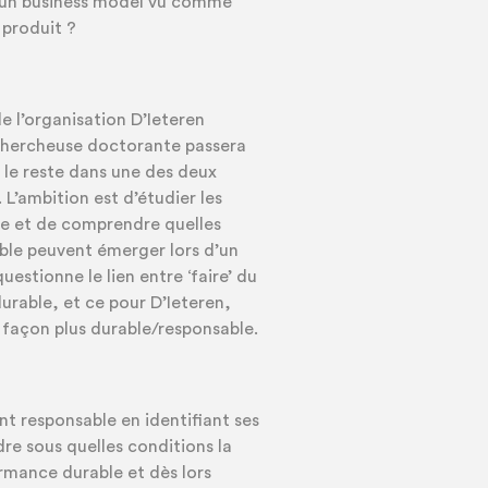
s un business model vu comme
 produit ?
e l’organisation D’Ieteren
chercheuse doctorante passera
le reste dans une des deux
L’ambition est d’étudier les
le et de comprendre quelles
le peuvent émerger lors d’un
estionne le lien entre ‘faire’ du
durable, et ce pour D’Ieteren,
de façon plus durable/responsable.
 responsable en identifiant ses
re sous quelles conditions la
ormance durable et dès lors