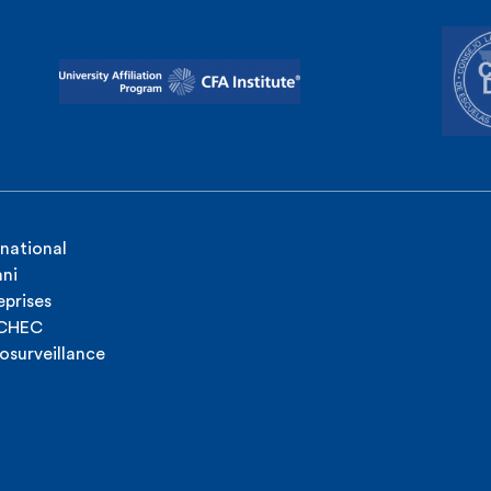
rnational
ni
eprises
ICHEC
osurveillance