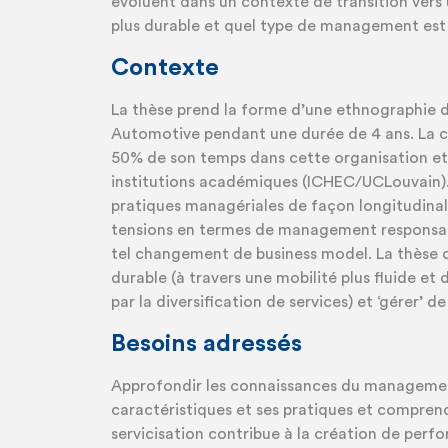
évoluent dans un contexte de transition ver
plus durable et quel type de management est
Contexte
La thèse prend la forme d’une ethnographie d
Automotive pendant une durée de 4 ans. La 
50% de son temps dans cette organisation et 
institutions académiques (ICHEC/UCLouvain). 
pratiques managériales de façon longitudina
tensions en termes de management responsab
tel changement de business model. La thèse qu
durable (à travers une mobilité plus fluide et 
par la diversification de services) et ‘gérer’ 
Besoins adressés
Approfondir les connaissances du management
caractéristiques et ses pratiques et comprend
servicisation contribue à la création de perf