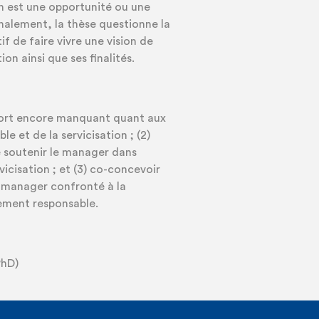
on est une opportunité ou une
alement, la thèse questionne la
f de faire vivre une vision de
on ainsi que ses finalités.
pport encore manquant quant aux
et de la servicisation ; (2)
e soutenir le manager dans
icisation ; et (3) co-concevoir
manager confronté à la
ement responsable.
PhD)