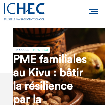
EN COURS
2026 - 2031
PME familiales
au Kivu : bâtir
la résilience
par la