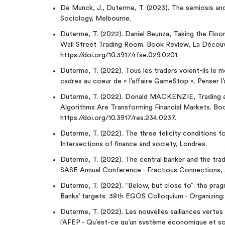
De Munck, J., Duterme, T. (2023). The semiosis a
Sociology, Melbourne.
Duterme, T. (2022). Daniel Beunza, Taking the Floo
Wall Street Trading Room. Book Review, La Découv
https://doi.org/10.3917/rfse.029.0201.
Duterme, T. (2022). Tous les traders voient-ils le 
cadres au coeur de « l’affaire GameStop ». Penser l
Duterme, T. (2022). Donald MACKENZIE, Trading at
Algorithms Are Transforming Financial Markets. B
https://doi.org/10.3917/res.234.0237.
Duterme, T. (2022). The three felicity conditions 
Intersections of finance and society, Londres.
Duterme, T. (2022). The central banker and the tra
SASE Annual Conference - Fractious Connections,
Duterme, T. (2022). “Below, but close to”: the prag
Banks’ targets. 38th EGOS Colloquium - Organizing:
Duterme, T. (2022). Les nouvelles saillances vertes
l’AFEP - Qu’est-ce qu’un système économique et so