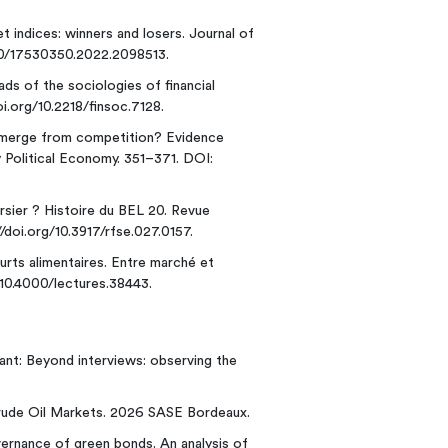
 indices: winners and losers. Journal of
080/17530350.2022.2098513.
ads of the sociologies of financial
i.org/10.2218/finsoc.7128.
emerge from competition? Evidence
y Political Economy. 351–371. DOI:
sier ? Histoire du BEL 20. Revue
/doi.org/10.3917/rfse.027.0157.
urts alimentaires. Entre marché et
 10.4000/lectures.38443.
dant: Beyond interviews: observing the
Crude Oil Markets. 2026 SASE Bordeaux.
ernance of green bonds. An analysis of