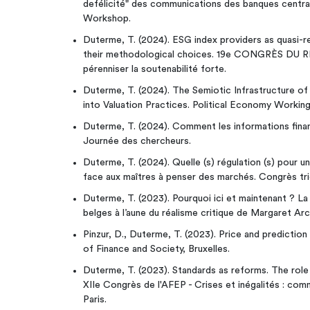
defélicité" des communications des banques central
Workshop.
Duterme, T. (2024). ESG index providers as quasi-r
their methodological choices. 19e CONGRÈS DU RI
pérenniser la soutenabilité forte.
Duterme, T. (2024). The Semiotic Infrastructure of 
into Valuation Practices. Political Economy Workin
Duterme, T. (2024). Comment les informations financ
Journée des chercheurs.
Duterme, T. (2024). Quelle (s) régulation (s) pour 
face aux maîtres à penser des marchés. Congrès tri
Duterme, T. (2023). Pourquoi ici et maintenant ? La
belges à l’aune du réalisme critique de Margaret Ar
Pinzur, D., Duterme, T. (2023). Price and prediction 
of Finance and Society, Bruxelles.
Duterme, T. (2023). Standards as reforms. The role 
XIIe Congrès de l'AFEP - Crises et inégalités : co
Paris.