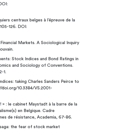
DOI:
iers centraux belges à l’épreuve de la
 105-126. DOI:
Financial Markets. A Sociological Inquiry
ouvain.
ents: Stock Indices and Bond Ratings in
omics and Sociology of Conventions.
-1.
ndices: taking Charles Sanders Peirce to
://doi.org/10.3384/VS.2001-
 » : le cabinet Maystadt à la barre de la
éralisme(s) en Belgique. Cadre
mes de résistance, Academia, 67-86.
aga: the fear of stock market