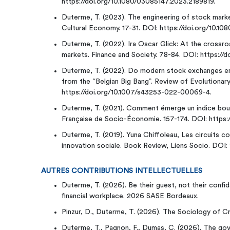
https://doi.org/10.1080/03085147.2023.2189819.
Duterme, T. (2023). The engineering of stock market
Cultural Economy. 17-31. DOI: https://doi.org/10.1
Duterme, T. (2022). Ira Oscar Glick: At the crossro
markets. Finance and Society. 78-84. DOI: https://do
Duterme, T. (2022). Do modern stock exchanges 
from the “Belgian Big Bang”. Review of Evolutionar
https://doi.org/10.1007/s43253-022-00069-4.
Duterme, T. (2021). Comment émerge un indice bour
Française de Socio-Économie. 157-174. DOI: https:/
Duterme, T. (2019). Yuna Chiffoleau, Les circuits co
innovation sociale. Book Review, Liens Socio. DOI:
AUTRES CONTRIBUTIONS INTELLECTUELLES
Duterme, T. (2026). Be their guest, not their confi
financial workplace. 2026 SASE Bordeaux.
Pinzur, D., Duterme, T. (2026). The Sociology of 
Duterme, T., Pagnon, F., Dumas, C. (2026). The gov