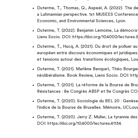
Duterme, T., Thomas, Q., Aspeel, A. (2022). The 
a Luhmannian perspective. 1st MUSEES Conference M
Economic, and Environmental Sciences, Lyon.
Duterme, T. (2022). Benjamin Lemoine, La démocrati
Liens Socio. DOI: https://doi.org/10.4000/lectures.
Duterme, T., Hucq, A. (2021). Du droit de polluer a
européen entre discours économiques et juridiques.
et tensions autour des transitions écologiques, Lo
Duterme, T. (2021). Marlène Benquet, Théo Bourgeron
néolibéralisme. Book Review, Liens Socio. DOI: http
Duterme, T. (2021). La réforme de la Bourse de Brux
Résistances : 8e Congrès ABSP et 9e Congrès COS
Duterme, T. (2020). Sociologie du BEL 20 : Genèse
l'indice de la Bourse de Bruxelles. Mémoire, UCLouv
Duterme, T. (2020). Jerry Z. Muller, La tyrannie de
DOI: https://doi.org/10.4000/lectures.41134.