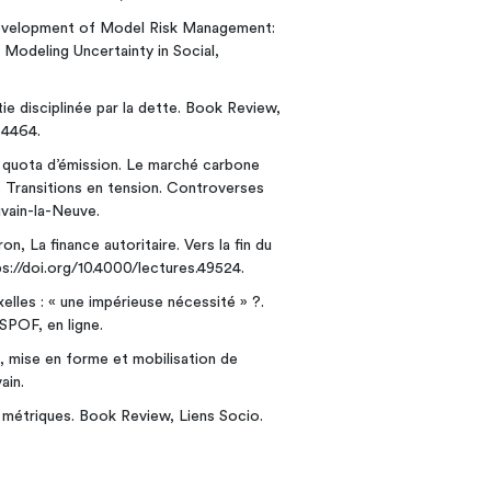
development of Model Risk Management:
odeling Uncertainty in Social,
e disciplinée par la dette. Book Review,
54464.
u quota d’émission. Le marché carbone
 Transitions en tension. Controverses
uvain-la-Neuve.
, La finance autoritaire. Vers la fin du
s://doi.org/10.4000/lectures.49524.
elles : « une impérieuse nécessité » ?.
POF, en ligne.
, mise en forme et mobilisation de
ain.
s métriques. Book Review, Liens Socio.