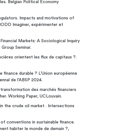
es. Belgian Political Economy
egulators. Impacts and motivations of
ODD Imaginer, expérimenter et
Financial Markets: A Sociological Inquiry
g Group Seminar.
ières orientent les flux de capitaux ?.
une finance durable ? L’Union européenne
ennal de l'ABSP 2024.
 transformation des marchés financiers
cher. Working Paper, UCLouvain.
in the crude oil market . Intersections
of conventions in sustainable finance.
mment habiter le monde de demain ?,