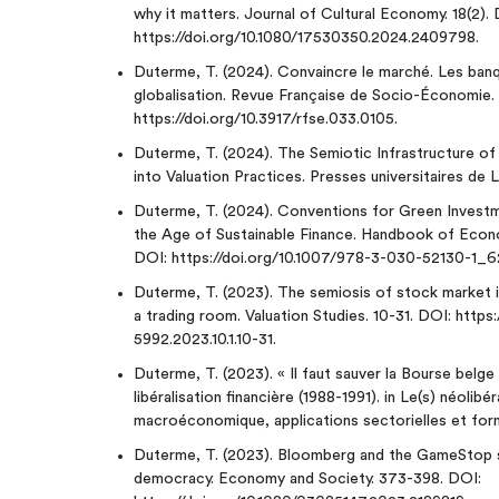
why it matters. Journal of Cultural Economy. 18(2). 
https://doi.org/10.1080/17530350.2024.2409798.
Duterme, T. (2024). Convaincre le marché. Les banqu
globalisation. Revue Française de Socio-Économie.
https://doi.org/10.3917/rfse.033.0105.
Duterme, T. (2024). The Semiotic Infrastructure of 
into Valuation Practices. Presses universitaires de L
Duterme, T. (2024). Conventions for Green Investm
the Age of Sustainable Finance. Handbook of Econ
DOI: https://doi.org/10.1007/978-3-030-52130-1_62
Duterme, T. (2023). The semiosis of stock market i
a trading room. Valuation Studies. 10-31. DOI: https
5992.2023.10.1.10-31.
Duterme, T. (2023). « Il faut sauver la Bourse belge !
libéralisation financière (1988-1991). in Le(s) néolib
macroéconomique, applications sectorielles et for
Duterme, T. (2023). Bloomberg and the GameStop s
democracy. Economy and Society. 373-398. DOI: