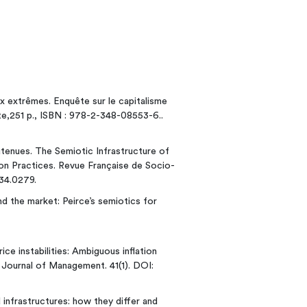
x extrêmes. Enquête sur le capitalisme
rte,251 p., ISBN : 978-2-348-08553-6..
enues. The Semiotic Infrastructure of
tion Practices. Revue Française de Socio-
034.0279.
d the market: Peirce’s semiotics for
ce instabilities: Ambiguous inflation
 Journal of Management. 41(1). DOI:
 infrastructures: how they differ and