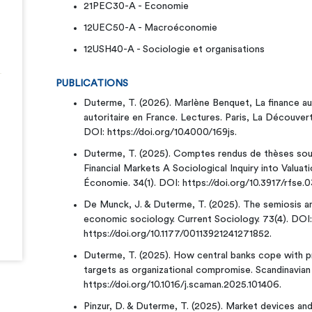
21PEC30-A - Economie
12UEC50-A - Macroéconomie
12USH40-A - Sociologie et organisations
PUBLICATIONS
Duterme, T. (2026). Marlène Benquet, La finance au
autoritaire en France. Lectures. Paris, La Découve
DOI: https://doi.org/10.4000/169js.
Duterme, T. (2025). Comptes rendus de thèses sout
Financial Markets A Sociological Inquiry into Valua
Économie. 34(1). DOI: https://doi.org/10.3917/rfse.
De Munck, J. & Duterme, T. (2025). The semiosis an
economic sociology. Current Sociology. 73(4). DOI:
https://doi.org/10.1177/00113921241271852.
Duterme, T. (2025). How central banks cope with pri
targets as organizational compromise. Scandinavian
https://doi.org/10.1016/j.scaman.2025.101406.
Pinzur, D. & Duterme, T. (2025). Market devices and