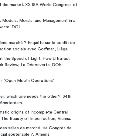
nd the market. XX ISA World Congress of
r. Models, Morals, and Management in a
erte. DOI:
même marché ? Enquête sur le conflit de
’action sociale avec Goffman, Liège.
 the Speed of Light. How Ultrafast
ook Review, La Découverte. DOI:
for “Open Mouth Operations”.
der: which one needs the other?. 34th
 Amsterdam.
matic origins of incomplete Central
 The Beauty of Imperfection, Vienna.
 des salles de marché. 11e Congrès de
cial soutenable ?, Amiens.