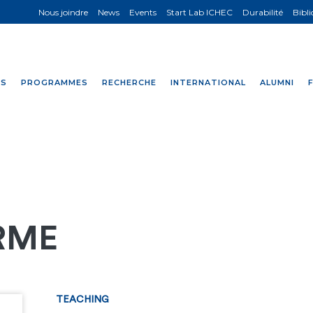
Nous joindre
News
Events
Start Lab ICHEC
Durabilité
Bibl
NS
PROGRAMMES
RECHERCHE
INTERNATIONAL
ALUMNI
RME
TEACHING