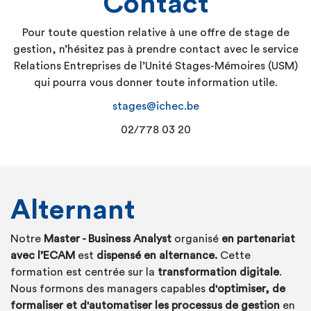
Contact
n’est pas rémunéré. Au terme de l’année académique,
différentes
l’entreprise reçoit une copie du rapport de stage.
Lors de la
1ère période
, le stage de Master est
Pour toute question relative à une offre de stage de
de
20 jours minimum
. Il se réalise à raison de 2
gestion, n’hésitez pas à prendre contact avec le service
jours/semaine
entre le 15 septembre et le 15
Relations Entreprises de l’Unité Stages-Mémoires (USM)
décembre
. Ce stage de 20 jours peut aussi
qui pourra vous donner toute information utile.
s’effectuer de manière anticipée entre le 1er
stages@ichec.be
juillet et le 15 septembre.
02/778 03 20
Lors de la
2ème période
, le stage de Master est
de
40 jours minimum
dès le mois de février
. Il
peut se prolonger en avril et en mai. Les
étudiants partis en ERASMUS peuvent
commencer le stage dès le mois de janvier.
Alternant
L'étudiant approfondit ses connaissances de
l’entreprise en développant ses compétences dans un
Notre
Master - Business Analyst
organisé
en partenariat
domaine de gestion particulier. Il participe à un projet
avec l’ECAM
est
dispensé en alternance.
Cette
concret ou collabore à la gestion quotidienne d’un
formation est centrée sur la
transformation digitale
.
département tout en alimentant sa démarche de
Nous formons des managers capables
d'optimiser, de
réflexion liée au mémoire de fin d’études.
formaliser et d'automatiser les processus de gestion
en