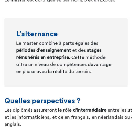
Le master est co-organisé par l‘ICHEC et à l’ECAM.
L’alternance
Le master combine à parts égales des
périodes d’enseignement
et des
stages
rémunérés en entreprise
. Cette méthode
offre un niveau de compétences davantage
en phase avec la réalité du terrain.
Q
uelles perspectives ?
Les diplômés assureront le rôle
d’intermédiaire
entre les ut
et les informaticiens, et ce en français, en néerlandais ou
anglais.