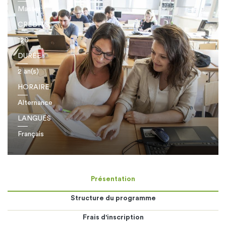
Master
CRÉDITS
120
DURÉE
2 an(s)
HORAIRE
Alternance
LANGUES
Français
Présentation
Structure du programme
Frais d'inscription