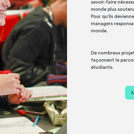
savoir-faire nécessa
monde plus soutena
Pour qu'ils devienn
managers responsabl
monde.
De nombreux projet
façonnent le parc
étudiants.
M