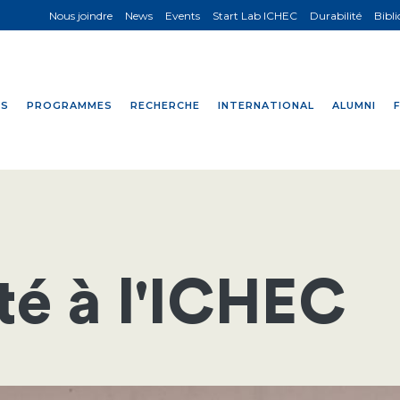
Nous joindre
News
Events
Start Lab ICHEC
Durabilité
Bibl
NS
PROGRAMMES
RECHERCHE
INTERNATIONAL
ALUMNI
té à l'ICHEC