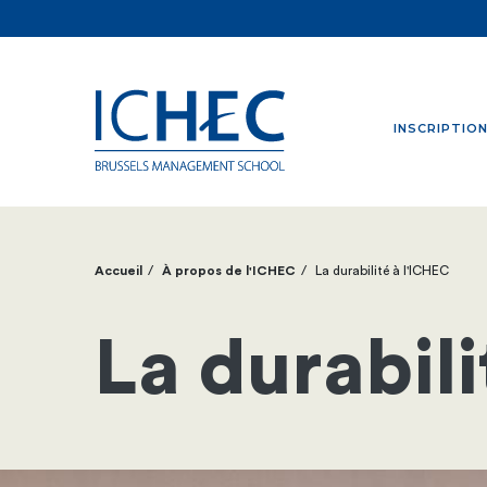
INSCRIPTIO
Accueil
À propos de l'ICHEC
La durabilité à l'ICHEC
Fil
d'Ariane
La durabili