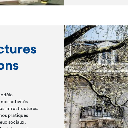
ctures
ons
modèle
nos activités
s infrastructures.
nos pratiques
jeux sociaux,