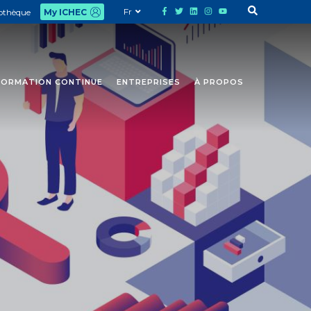
Fr
iothèque
My ICHEC
FORMATION CONTINUE
ENTREPRISES
À PROPOS