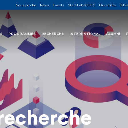
Nous joindre
News
Events
Start Lab ICHEC
Durabilité
Bibl
NS
PROGRAMMES
RECHERCHE
INTERNATIONAL
ALUMNI
 recherche