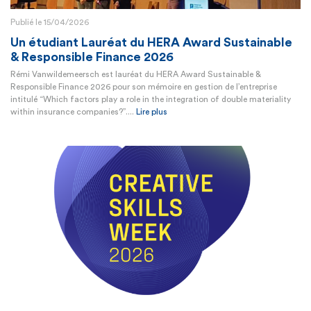
Publié le 15/04/2026
Un étudiant Lauréat du HERA Award Sustainable
& Responsible Finance 2026
Rémi Vanwildemeersch est lauréat du HERA Award Sustainable &
Responsible Finance 2026 pour son mémoire en gestion de l’entreprise
intitulé “Which factors play a role in the integration of double materiality
within insurance companies?”....
Lire plus