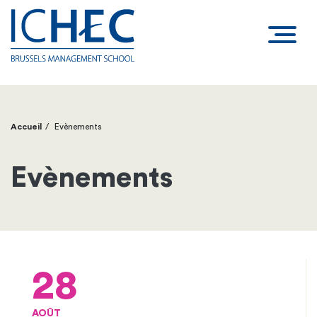
Accueil
Evènements
Fil
d'Ariane
Evènements
28
AOÛT