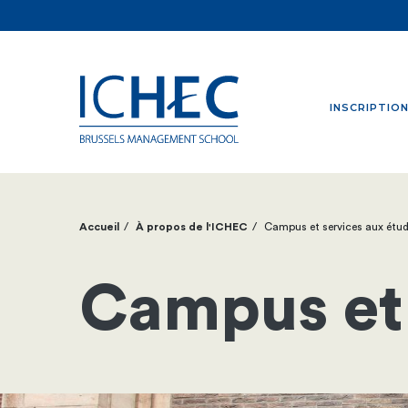
INSCRIPTIO
Accueil
À propos de l'ICHEC
Campus et services aux étud
Fil
d'Ariane
Campus et 