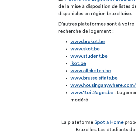
de la mise à disposition de listes
disponibles en région bruxelloise.
D’autres plateformes sont à votre 
recherche de logement :
www.brukot.be
www.skot.be
www.student.be
ikot.be
www.allekoten.be
www.brusselsflats.be
www.housinganywhere.com/
www.1toit2ages.be :
Logement
modéré
La plateforme
Spot a Home
propo
Bruxelles. Les étudiants de