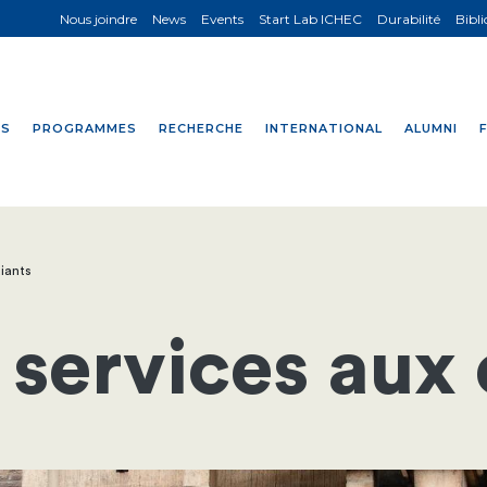
Nous joindre
News
Events
Start Lab ICHEC
Durabilité
Bibl
NS
PROGRAMMES
RECHERCHE
INTERNATIONAL
ALUMNI
iants
services aux 