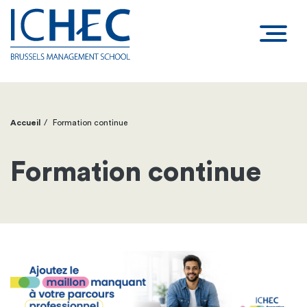
Accueil
Formation continue
Fil
d'Ariane
Formation continue