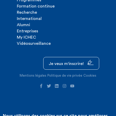
Programmes
Formation continue
Recherche
International
Alumni
Entreprises
My ICHEC
Vidéosurveillance
Je veux m'inscrire!
Mentions légales
Politique de vie privée
Cookies
Nous utilisons des cookies sur ce site pour améliorer
©2026 ICHEC |
Création de site internet : Expansion