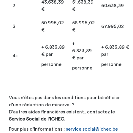
43.638,39
51.638,39
2
60.638,39
€
€
50.995,02
58.995,02
3
67.995,02
€
€
+
+ 6.833,89
+ 6.833,89 €
6.833,89
€ par
par
4+
€ par
personne
personne
personne
Vous n’êtes pas dans les conditions pour bénéficier
d’une réduction de minerval ?
D’autres aides financières existent, contactez le
Service Social de l’ICHEC.
Pour plus d’informations :
service.social@ichec.be