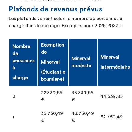
Plafonds de revenus prévus
Les plafonds varient selon le nombre de personnes à
charge dans le ménage. Exemples pour 2026‑2027 :
Exemption
Nombre
de
de
Minerval
Minerval
personnes
Minerval
modeste
intermédiaire
à
(Étudiant·e
charge
boursier·e)
27.339,85
35.339,85
0
44.339,85
€
€
35.750,49
43.750,49
1
52.750,49
€
€