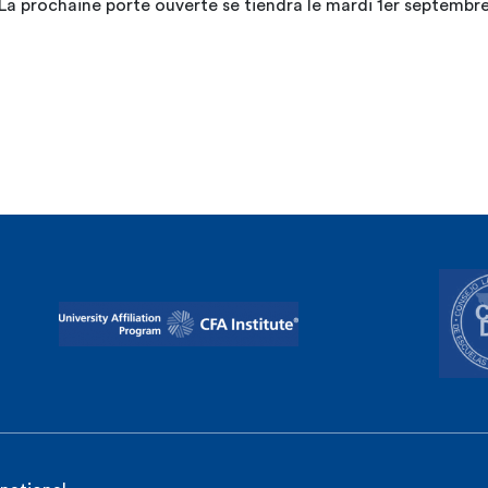
La prochaine porte ouverte se tiendra le mardi 1er septembr