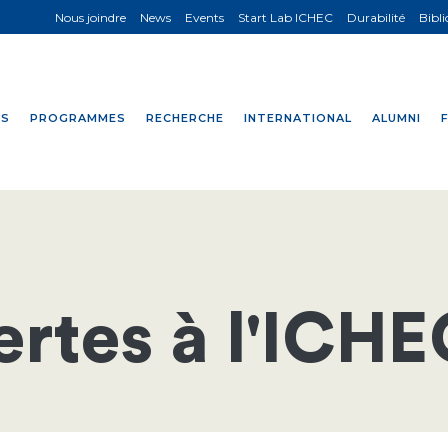
Nous joindre
News
Events
Start Lab ICHEC
Durabilité
Bibl
NS
PROGRAMMES
RECHERCHE
INTERNATIONAL
ALUMNI
rtes à l'ICHE