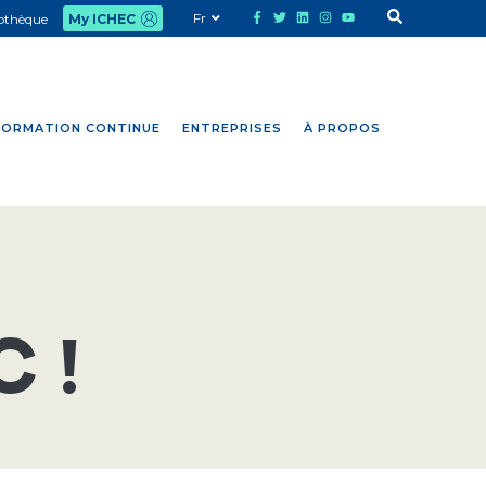
Fr
iothèque
My ICHEC
FORMATION CONTINUE
ENTREPRISES
À PROPOS
C !