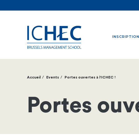
INSCRIPTIO
Accueil
Events
Portes ouvertes à l'ICHEC !
Fil
d'Ariane
Portes ouve