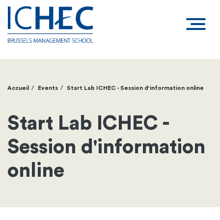
Accueil
Events
Start Lab ICHEC - Session d'information online
Fil
d'Ariane
Start Lab ICHEC -
Session d'information
online