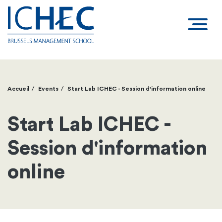
Accueil
Events
Start Lab ICHEC - Session d'information online
Fil
d'Ariane
Start Lab ICHEC -
Session d'information
online