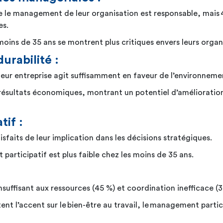
 le management de leur organisation est responsable, mais 4
es.
oins de 35 ans se montrent plus critiques envers leurs organ
durabilité :
eur entreprise agit suffisamment en faveur de l’environneme
résultats économiques, montrant un potentiel d’amélioration p
tif :
sfaits de leur implication dans les décisions stratégiques.
articipatif est plus faible chez les moins de 35 ans.
insuffisant aux ressources (45 %) et coordination inefficace (
nt l’accent sur le bien-être au travail, le management partici