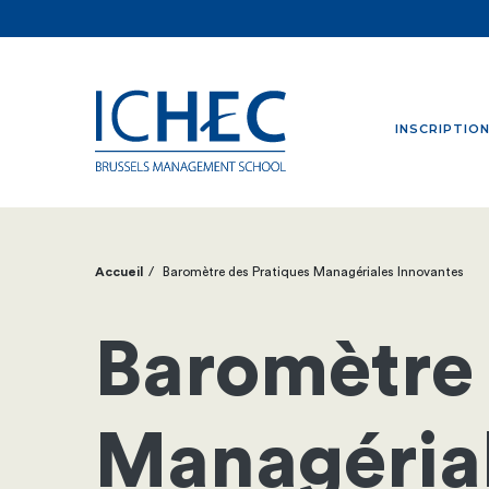
INSCRIPTIO
Accueil
Baromètre des Pratiques Managériales Innovantes
Fil
d'Ariane
Baromètre 
Managérial