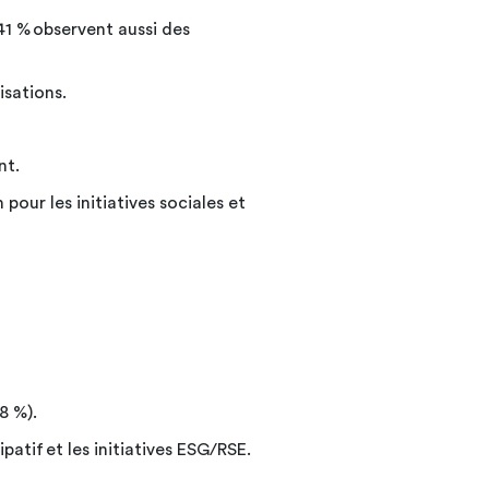
1 % observent aussi des
isations.
nt.
our les initiatives sociales et
38 %).
patif et les initiatives ESG/RSE.