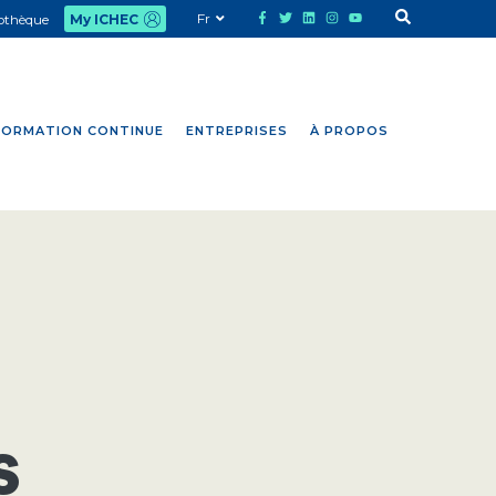
Fr
iothèque
My ICHEC
FORMATION CONTINUE
ENTREPRISES
À PROPOS
s
s