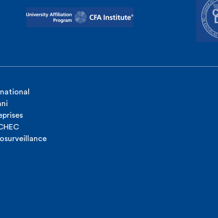
rnational
ni
eprises
ICHEC
osurveillance