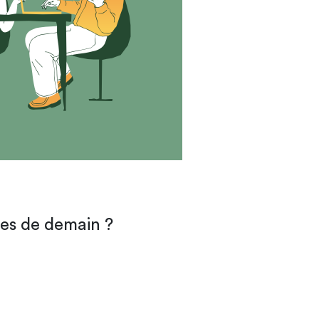
?
les de demain ?