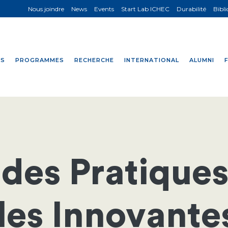
Nous joindre
News
Events
Start Lab ICHEC
Durabilité
Bibl
NS
PROGRAMMES
RECHERCHE
INTERNATIONAL
ALUMNI
des Pratique
es Innovante