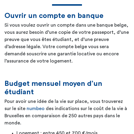
l’étranger auprès d’une compagnie d’assurance
de son choix. Les mutuelles sont habilitées par la
Ouvrir un compte en banque
loi à assurer les étudiants étrangers en soins de
santé.
Si vous voulez ouvrir un compte dans une banque belge,
vous aurez besoin d’une copie de votre passeport, d’une
preuve que vous êtes étudiant, et d’une preuve
d’adresse légale. Votre compte belge vous sera
demandé souscrire une garantie locative ou encore
l’assurance de votre logement.
Budget mensuel moyen d’un
étudiant
Pour avoir une idée de la vie sur place, vous trouverez
sur le site
numbeo
des indications sur le coût de la vie à
Bruxelles en comparaison de 250 autres pays dans le
monde.
Logement : entre 450 et 700 €/mois