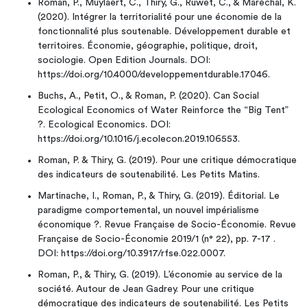
Roman, P., Muylaert, C., Thiry, G., Ruwet, C., & Maréchal, K.
(2020). Intégrer la territorialité pour une économie de la
fonctionnalité plus soutenable. Développement durable et
territoires. Économie, géographie, politique, droit,
sociologie. Open Edition Journals. DOI:
https://doi.org/10.4000/developpementdurable.17046.
Buchs, A., Petit, O., & Roman, P. (2020). Can Social
Ecological Economics of Water Reinforce the “Big Tent”
?. Ecological Economics. DOI:
https://doi.org/10.1016/j.ecolecon.2019.106553.
Roman, P. & Thiry, G. (2019). Pour une critique démocratique
des indicateurs de soutenabilité. Les Petits Matins.
Martinache, I., Roman, P., & Thiry, G. (2019). Éditorial. Le
paradigme comportemental, un nouvel impérialisme
économique ?. Revue Française de Socio-Économie. Revue
Française de Socio-Économie 2019/1 (n° 22), pp. 7-17 .
DOI: https://doi.org/10.3917/rfse.022.0007.
Roman, P., & Thiry, G. (2019). L’économie au service de la
société. Autour de Jean Gadrey. Pour une critique
démocratique des indicateurs de soutenabilité. Les Petits