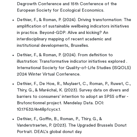
Degrowth Conference and 15th Conference of the
European Society for Ecological Economics.
Dethier, F., & Roman, P. (2024). Driving transformation: The
amplification of sustainable wellbeing indicators initiatives
in practice. Beyond-GDP: Alive and kicking? An
interdisciplinary mapping of recent academic and
institutional developments, Bruxelles.
Dethier, F., & Roman, P. (2024). From definition to
illustration: Transformative indicator initiatives explored .
International Society for Quality-of-Life Studies (ISQOLS)
2024 Winter Virtual Conference.
Dethier, F., De Hoe, R., Muylaert, C., Roman, P., Ruwet, C.,
Thiry, G., & Maréchal, K. (2023). Survey data on divers and
barriers to consumers' intention to adopt an SPSS offer -
Brufonctionnel project. Mendelay Data. DOI:
10.17632/4n48pfcycx.1.
Dethier, F., Goffin, B., Roman, P., Thiry, G., &
Vanderstraeten, P. (2023). The Upgraded Brussels Donut
Portrait. DEAL's global donut day.