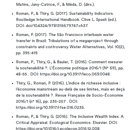
Matins, Jany-Catrice, F., & Méda, D. (dirs.).
Roman, P., & Thiry, G. (2017). Sustainability Indicators.
Routledge International Handbook. Clive L. Spash (ed.).
DOI: doi/10.4324/9781315679747.ch37.
Roman, P. (2017). The São Francisco interbasin water
transfer in Brazil: Tribulations of a megaproject through
constraints and controversy. Water Alternatives, Vol. 10(2),
pp. 395-419.
Roman, P., Thiry, G., & Bauler, T. (2016). Comment mesurer
la soutenabilité ?. L'Économie politique 2016/1 (N° 69), pp.
48-55 . DOI: https://doi.org/10.3917/leco.069.0048.
Thiry, G., Roman, P. (2016). L’indice de richesse inclusive :
l’économie mainstream au-delà de ses limites, mais en deçà
de la soutenabilité ?. Revue Française de Socio-Économie
2016/1 (n° 16), pp. 235-257 . DOI:
https://doi.org/10.3917/rfse.016.0235.
Roman, P., & Thiry, G. (2016). The Inclusive Wealth Index. A
Critical Appraisal. Ecological Economics. Elsevier. DOI:
https://doi.org/10.1016/j.ecolecon.2015.12.008.