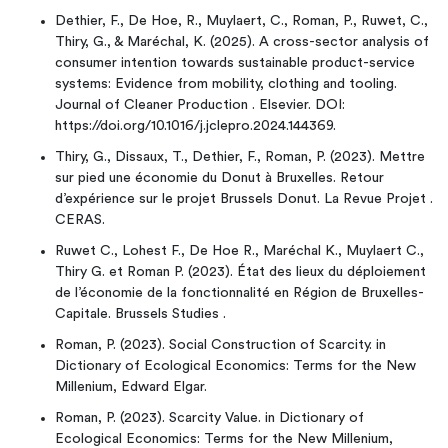
Dethier, F., De Hoe, R., Muylaert, C., Roman, P., Ruwet, C.,
Thiry, G., & Maréchal, K. (2025). A cross-sector analysis of
consumer intention towards sustainable product-service
systems: Evidence from mobility, clothing and tooling.
Journal of Cleaner Production . Elsevier. DOI:
https://doi.org/10.1016/j.jclepro.2024.144369.
Thiry, G., Dissaux, T., Dethier, F., Roman, P. (2023). Mettre
sur pied une économie du Donut à Bruxelles. Retour
d’expérience sur le projet Brussels Donut. La Revue Projet .
CERAS.
Ruwet C., Lohest F., De Hoe R., Maréchal K., Muylaert C.,
Thiry G. et Roman P. (2023). État des lieux du déploiement
de l’économie de la fonctionnalité en Région de Bruxelles-
Capitale. Brussels Studies .
Roman, P. (2023). Social Construction of Scarcity. in
Dictionary of Ecological Economics: Terms for the New
Millenium, Edward Elgar.
Roman, P. (2023). Scarcity Value. in Dictionary of
Ecological Economics: Terms for the New Millenium,