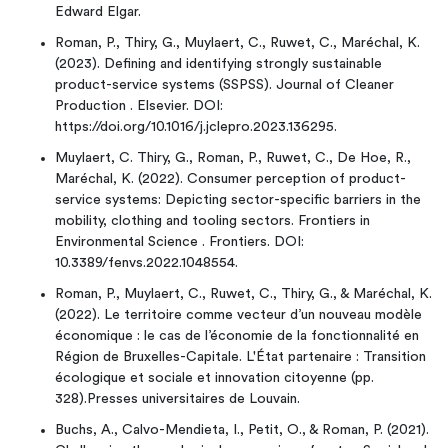
Edward Elgar.
Roman, P., Thiry, G., Muylaert, C., Ruwet, C., Maréchal, K.
(2023). Defining and identifying strongly sustainable
product-service systems (SSPSS). Journal of Cleaner
Production . Elsevier. DOI:
https://doi.org/10.1016/j.jclepro.2023.136295.
Muylaert, C. Thiry, G., Roman, P., Ruwet, C., De Hoe, R.,
Maréchal, K. (2022). Consumer perception of product-
service systems: Depicting sector-specific barriers in the
mobility, clothing and tooling sectors. Frontiers in
Environmental Science . Frontiers. DOI:
10.3389/fenvs.2022.1048554.
Roman, P., Muylaert, C., Ruwet, C., Thiry, G., & Maréchal, K.
(2022). Le territoire comme vecteur d’un nouveau modèle
économique : le cas de l’économie de la fonctionnalité en
Région de Bruxelles-Capitale. L'État partenaire : Transition
écologique et sociale et innovation citoyenne (pp.
328).Presses universitaires de Louvain.
Buchs, A., Calvo-Mendieta, I., Petit, O., & Roman, P. (2021).