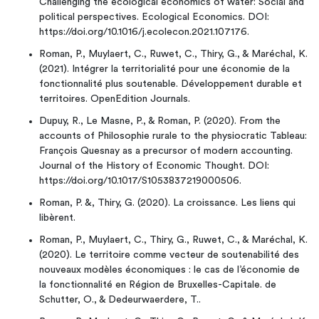
Challenging the ecological economics of water: Social and
political perspectives. Ecological Economics. DOI:
https://doi.org/10.1016/j.ecolecon.2021.107176.
Roman, P., Muylaert, C., Ruwet, C., Thiry, G., & Maréchal, K.
(2021). Intégrer la territorialité pour une économie de la
fonctionnalité plus soutenable. Développement durable et
territoires. OpenEdition Journals.
Dupuy, R., Le Masne, P., & Roman, P. (2020). From the
accounts of Philosophie rurale to the physiocratic Tableau:
François Quesnay as a precursor of modern accounting.
Journal of the History of Economic Thought. DOI:
https://doi.org/10.1017/S1053837219000506.
Roman, P. &, Thiry, G. (2020). La croissance. Les liens qui
libèrent.
Roman, P., Muylaert, C., Thiry, G., Ruwet, C., & Maréchal, K.
(2020). Le territoire comme vecteur de soutenabilité des
nouveaux modèles économiques : le cas de l’économie de
la fonctionnalité en Région de Bruxelles-Capitale. de
Schutter, O., & Dedeurwaerdere, T..