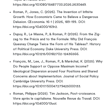
https://doi.org/10.1080/15487733.2026.2630449.
Roman, P., Jones, C. (2026). The Invention of Infinite
Growth. How Economists Came to Believe a Dangerous
Delusion. Œconomia. 16-1 | 2026, 189-199.. DOI:
https://doi.org/10.4000/169r2.
Dupuy, R., Le Masne, P., & Roman, P. (2026). From the Zig-
zag to the Précis and to the Formule: Why Did François
Quesnay Change Twice the Form of His Tableau?. History
of Political Economy. Duke University Press. DOI:
https://doi.org/10.1215/00182702-12436566.
François, M., Lee, J., Roman, P., & Maréchal, K. (2025). Why
Do People Support or Oppose Maximum Income?
Ideological Dispersion around Four Positions and Shared
Concerns about Implementation. Journal of Social Policy.
Cambridge University Press. DOI:
https://doi.org/10.1017/S0047279425000133.
Roman, Philippe (2025). Tim Jackson, Post-croissance.
Vivre après le capitalisme. Nouvelle Revue du Travail. DOI:
https://doi.org/10.4000/13uol.