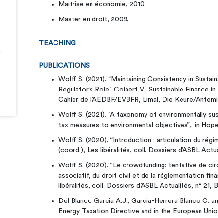
Maitrise en économie, 2010,
Master en droit, 2009,
TEACHING
PUBLICATIONS
Wolff S. (2021). “Maintaining Consistency in Sustai
Regulator’s Role”. Colaert V., Sustainable Finance i
Cahier de l’AEDBF/EVBFR, Limal, Die Keure/Antemis,
Wolff S. (2021). “A taxonomy of environmentally sus
tax measures to environmental objectives”,. in Hope 
Wolff S. (2020). “Introduction : articulation du régime
(coord.), Les libéralités, coll. Dossiers d’ASBL Actu
Wolff S. (2020). “Le crowdfunding: tentative de cir
associatif, du droit civil et de la réglementation fina
libéralités, coll. Dossiers d’ASBL Actualités, n° 21,
Del Blanco Garcia A.J., Garcia-Herrera Blanco C. an
Energy Taxation Directive and in the European Unio