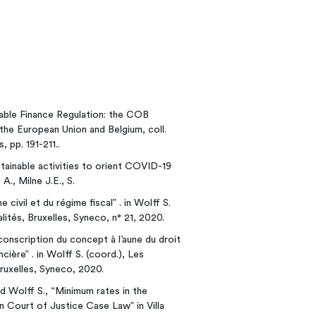
nable Finance Regulation: the COB
n the European Union and Belgium, coll.
 pp. 191-211..
tainable activities to orient COVID-19
A., Milne J.E., S.
 civil et du régime fiscal” . in Wolff S.
alités, Bruxelles, Syneco, n° 21, 2020.
conscription du concept à l’aune du droit
ncière” . in Wolff S. (coord.), Les
 Bruxelles, Syneco, 2020.
d Wolff S., “Minimum rates in the
n Court of Justice Case Law” in Villa