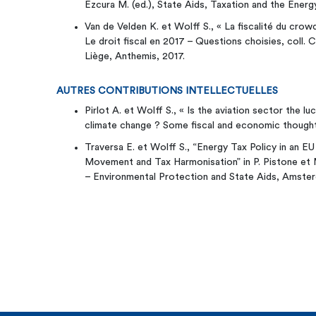
Ezcura M. (ed.), State Aids, Taxation and the Energ
Van de Velden K. et Wolff S., « La fiscalité du crowd
Le droit fiscal en 2017 – Questions choisies, coll. 
Liège, Anthemis, 2017.
AUTRES CONTRIBUTIONS INTELLECTUELLES
Pirlot A. et Wolff S., « Is the aviation sector the lu
climate change ? Some fiscal and economic thoughts
Traversa E. et Wolff S., “Energy Tax Policy in an E
Movement and Tax Harmonisation” in P. Pistone et M.
– Environmental Protection and State Aids, Amster