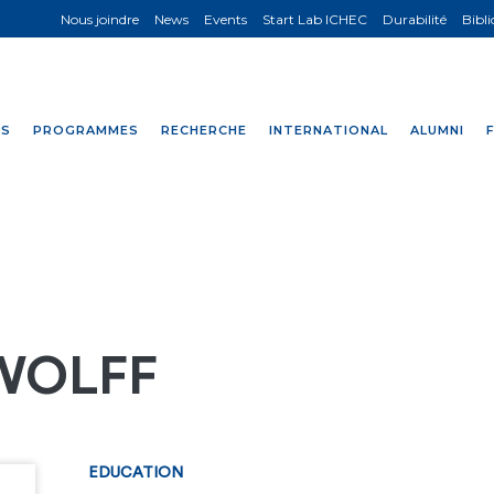
Nous joindre
News
Events
Start Lab ICHEC
Durabilité
Bibl
NS
PROGRAMMES
RECHERCHE
INTERNATIONAL
ALUMNI
 WOLFF
EDUCATION