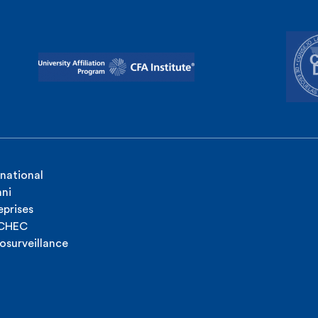
rnational
ni
eprises
ICHEC
osurveillance