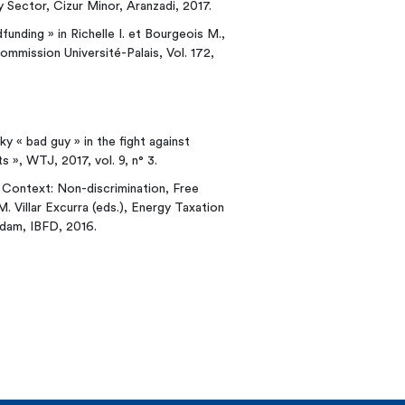
y Sector, Cizur Minor, Aranzadi, 2017.
funding » in Richelle I. et Bourgeois M.,
Commission Université-Palais, Vol. 172,
cky « bad guy » in the fight against
 », WTJ, 2017, vol. 9, n° 3.
U Context: Non-discrimination, Free
 Villar Excurra (eds.), Energy Taxation
dam, IBFD, 2016.