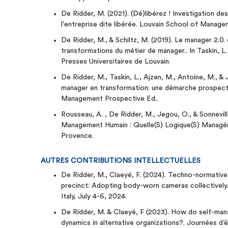
De Ridder, M. (2021). (Dé)libérez ! Investigation de
l'entreprise dite libérée. Louvain School of Manage
De Ridder, M., & Schiltz, M. (2019). Le manager 2.0
transformations du métier de manager.. In Taskin, L
Presses Universitaires de Louvain.
De Ridder, M., Taskin, L., Ajzen, M., Antoine, M., &
manager en transformation: une démarche prospecti
Management Prospective Ed..
Rousseau, A. , De Ridder, M., Jegou, O., & Sonneville
Management Humain : Quelle(S) Logique(S) Managéri
Provence.
AUTRES CONTRIBUTIONS INTELLECTUELLES
De Ridder, M., Claeyé, F. (2024). Techno-normative 
precinct: Adopting body-worn cameras collectively
Italy, July 4-6, 2024.
De Ridder, M. & Claeyé, F (2023). How do self-ma
dynamics in alternative organizations?. Journées d’