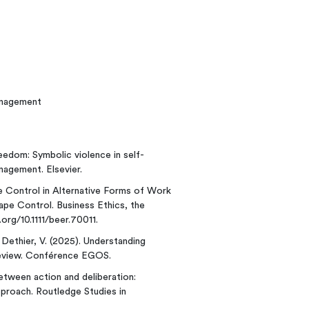
anagement
eedom: Symbolic violence in self-
nagement. Elsevier.
e Control in Alternative Forms of Work
pe Control. Business Ethics, the
.org/10.1111/beer.70011.
; Dethier, V. (2025). Understanding
eview. Conférence EGOS.
etween action and deliberation:
proach. Routledge Studies in