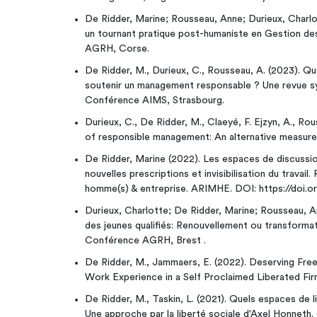
De Ridder, Marine; Rousseau, Anne; Durieux, Charlo
un tournant pratique post-humaniste en Gestion d
AGRH, Corse.
De Ridder, M., Durieux, C., Rousseau, A. (2023). Qu
soutenir un management responsable ? Une revue sys
Conférence AIMS, Strasbourg.
Durieux, C., De Ridder, M., Claeyé, F. Ejzyn, A., Ro
of responsible management: An alternative measure o
De Ridder, Marine (2022). Les espaces de discussion
nouvelles prescriptions et invisibilisation du travail
homme(s) & entreprise. ARIMHE. DOI: https://doi.o
Durieux, Charlotte; De Ridder, Marine; Rousseau, An
des jeunes qualifiés: Renouvellement ou transformat
Conférence AGRH, Brest .
De Ridder, M., Jammaers, E. (2022). Deserving Fre
Work Experience in a Self Proclaimed Liberated F
De Ridder, M., Taskin, L. (2021). Quels espaces de li
Une approche par la liberté sociale d'Axel Honneth.