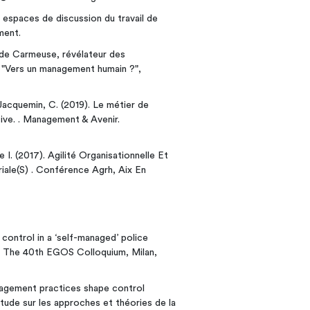
s espaces de discussion du travail de
ment.
. de Carmeuse, révélateur des
. "Vers un management humain ?",
 Jacquemin, C. (2019). Le métier de
ve. . Management & Avenir.
 I. (2017). Agilité Organisationnelle Et
ale(S) . Conférence Agrh, Aix En
control in a ‘self-managed’ police
. The 40th EGOS Colloquium, Milan,
nagement practices shape control
étude sur les approches et théories de la