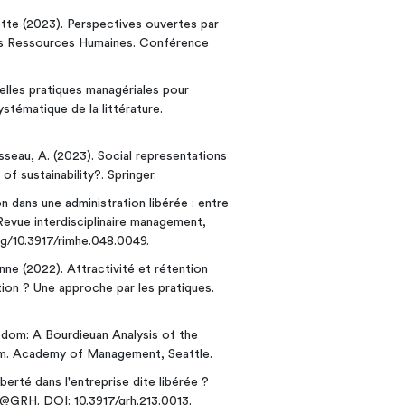
tte (2023). Perspectives ouvertes par
es Ressources Humaines. Conférence
elles pratiques managériales pour
tématique de la littérature.
usseau, A. (2023). Social representations
f sustainability?. Springer.
 dans une administration libérée : entre
. Revue interdisciplinaire management,
rg/10.3917/rimhe.048.0049.
ne (2022). Attractivité et rétention
ion ? Une approche par les pratiques.
edom: A Bourdieuan Analysis of the
irm. Academy of Management, Seattle.
berté dans l'entreprise dite libérée ?
 @GRH. DOI: 10.3917/grh.213.0013.