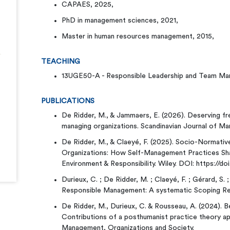
CAPAES, 2025,
PhD in management sciences, 2021,
Master in human resources management, 2015,
TEACHING
13UGE50-A - Responsible Leadership and Team M
PUBLICATIONS
De Ridder, M., & Jammaers, E. (2026). Deserving fr
managing organizations. Scandinavian Journal of Ma
De Ridder, M., & Claeyé, F. (2025). Socio-Normativ
Organizations: How Self-Management Practices Sha
Environment & Responsibility. Wiley. DOI: https://doi
Durieux, C. ; De Ridder, M. ; Claeyé, F. ; Gérard, S. 
Responsible Management: A systematic Scoping R
De Ridder, M., Durieux, C. & Rousseau, A. (2024). B
Contributions of a posthumanist practice theory ap
Management, Organizations and Society.