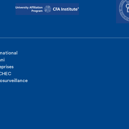
rnational
ni
eprises
ICHEC
osurveillance