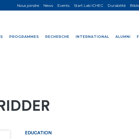
Nous joindre
News
Events
Start Lab ICHEC
Durabilité
Bibl
NS
PROGRAMMES
RECHERCHE
INTERNATIONAL
ALUMNI
 RIDDER
EDUCATION