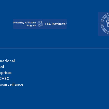
rnational
ni
eprises
ICHEC
osurveillance