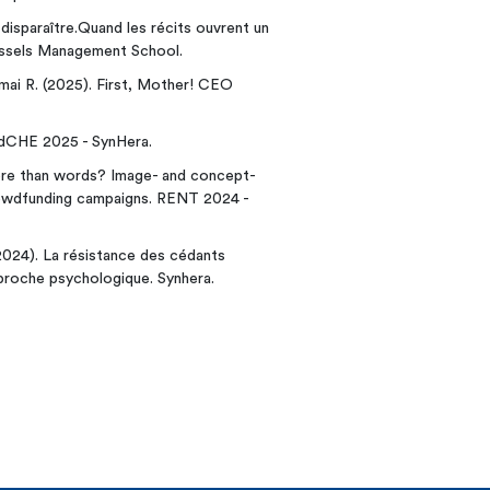
disparaître.Quand les récits ouvrent un
ussels Management School.
mai R. (2025). First, Mother! CEO
 JdCHE 2025 - SynHera.
More than words? Image- and concept-
crowdfunding campaigns. RENT 2024 -
(2024). La résistance des cédants
approche psychologique. Synhera.