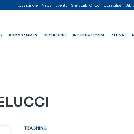
Nous joindre
News
Events
Start Lab ICHEC
Durabilité
Bibl
NS
PROGRAMMES
RECHERCHE
INTERNATIONAL
ALUMNI
ELUCCI
TEACHING