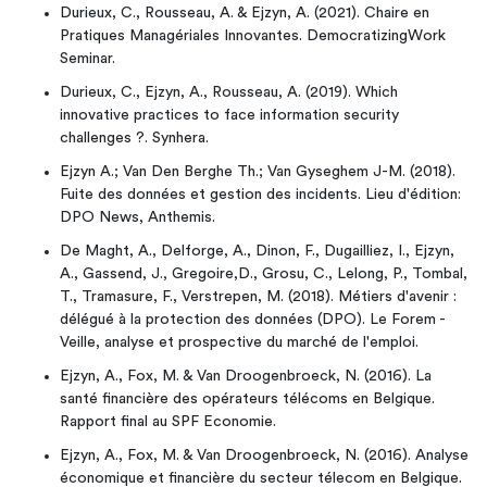
Durieux, C., Rousseau, A. & Ejzyn, A. (2021). Chaire en
Pratiques Managériales Innovantes. DemocratizingWork
Seminar.
Durieux, C., Ejzyn, A., Rousseau, A. (2019). Which
innovative practices to face information security
challenges ?. Synhera.
Ejzyn A.; Van Den Berghe Th.; Van Gyseghem J-M. (2018).
Fuite des données et gestion des incidents. Lieu d'édition:
DPO News, Anthemis.
De Maght, A., Delforge, A., Dinon, F., Dugailliez, I., Ejzyn,
A., Gassend, J., Gregoire,D., Grosu, C., Lelong, P., Tombal,
T., Tramasure, F., Verstrepen, M. (2018). Métiers d'avenir :
délégué à la protection des données (DPO). Le Forem -
Veille, analyse et prospective du marché de l'emploi.
Ejzyn, A., Fox, M. & Van Droogenbroeck, N. (2016). La
santé financière des opérateurs télécoms en Belgique.
Rapport final au SPF Economie.
Ejzyn, A., Fox, M. & Van Droogenbroeck, N. (2016). Analyse
économique et financière du secteur télecom en Belgique.