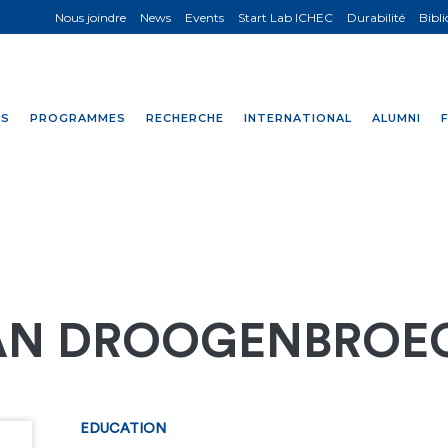
Nous joindre
News
Events
Start Lab ICHEC
Durabilité
Bibl
NS
PROGRAMMES
RECHERCHE
INTERNATIONAL
ALUMNI
 VAN DROOGENBROE
EDUCATION