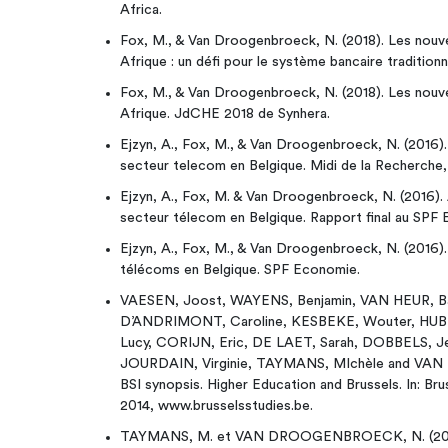
Africa.
Fox, M., & Van Droogenbroeck, N. (2018). Les nouv
Afrique : un défi pour le système bancaire traditio
Fox, M., & Van Droogenbroeck, N. (2018). Les nouv
Afrique. JdCHE 2018 de Synhera.
Ejzyn, A., Fox, M., & Van Droogenbroeck, N. (2016)
secteur telecom en Belgique. Midi de la Recherche,
Ejzyn, A., Fox, M. & Van Droogenbroeck, N. (2016).
secteur télecom en Belgique. Rapport final au SPF
Ejzyn, A., Fox, M., & Van Droogenbroeck, N. (2016).
télécoms en Belgique. SPF Economie.
VAESEN, Joost, WAYENS, Benjamin, VAN HEUR, B
D’ANDRIMONT, Caroline, KESBEKE, Wouter, HUBE
Lucy, CORIJN, Eric, DE LAET, Sarah, DOBBELS, Je
JOURDAIN, Virginie, TAYMANS, MIchèle and VA
BSI synopsis. Higher Education and Brussels. In: Br
2014, www.brusselsstudies.be.
TAYMANS, M. et VAN DROOGENBROECK, N. (2013