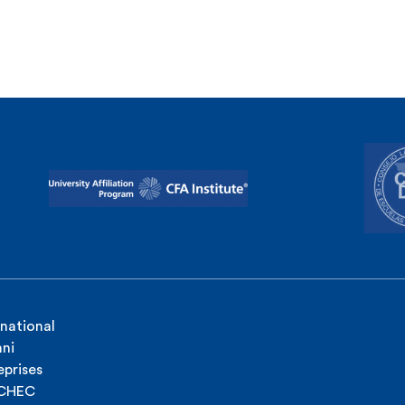
rnational
ni
eprises
ICHEC