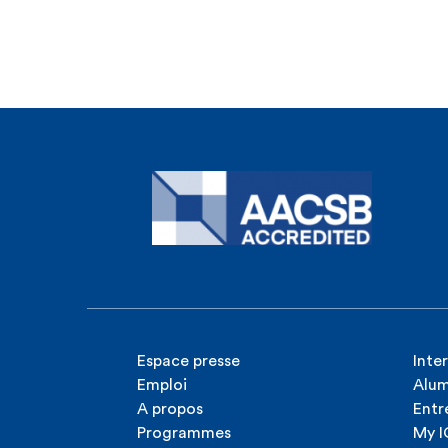
Espace presse
Inte
Emploi
Alum
A propos
Entr
Programmes
My 