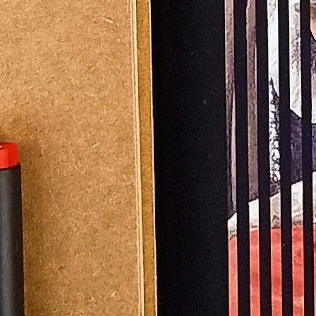
contribue à la production
rtistiques durables et les
culturelle.
tient de jeunes artistes et
rtpreneurs : capables de lancer
es avec un état d’esprit
de réel tout en restant fidèles à
ntissage hybride combinant des
rsives en présentiel dans des
ersonnalisé et l’accès à une
développement artistique, la