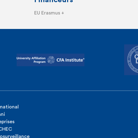
Financeurs
EU Erasmus +
rnational
ni
eprises
ICHEC
osurveillance