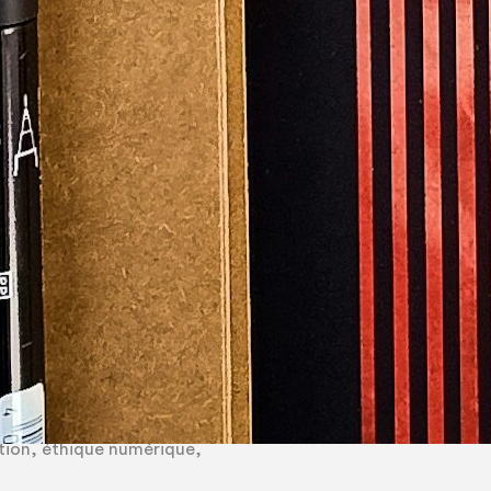
Europe sont confrontés à des
, à l’accès aux ressources et au
x transformations des
ation transfrontalière, met en
n accessibles.
un cadre européen qui relie la
t favorise la coopération au-delà
oppement de compétences
es artistes.
 collaboration et de mobilité.
t pratique artistique et
ion, éthique numérique,