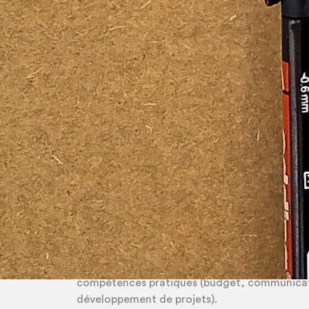
Les jeunes artistes et créatifs émergents en 
défis croissants liés à la professionnalisation
développement de carrières durables.
L’évolution du paysage culturel, combinée au
économies artistiques et au besoin de coopér
évidence l’importance de structures de soutie
HAPPENING répond à ces enjeux en proposant 
créativité à l’apprentissage entrepreneurial e
des frontières.
Besoins adressés
Manque de soutien structuré pour le dével
entrepreneuriales et professionnelles des jeun
Accès limité aux opportunités européennes de
Insuffisance de ressources de formation relian
compétences pratiques (budget, communicat
développement de projets).