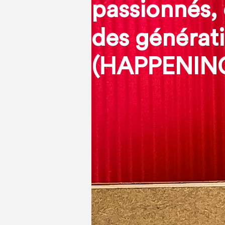
passionnés, 
des générat
(HAPPENIN