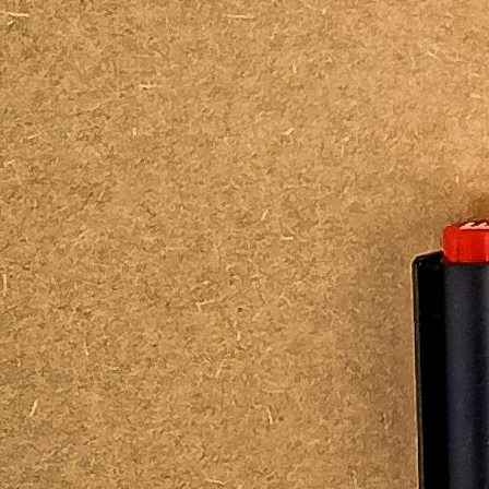
compétences entrepreneuriales. Il 
de connaissances sur les carrières a
modèles d’incubation 
HAPPENING est un incubateur européen qui sou
créatifs engagés afin qu’ils deviennent des A
D
des projets culturels, de développer leurs idé
entrepreneurial et de relever des défis du mon
leur vision artistique.
Le programme propose une structure d’appre
ateliers collectifs en ligne, des sessions imme
villes partenaires européennes, un mentorat p
plateforme numérique destinée à soutenir le 
coopération et la visibilité.
Contexte