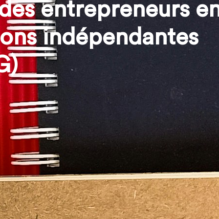
des entrepreneurs en
ions indépendantes
G)
HAPPENING est un projet européen q
d’accompagnement reliant prat