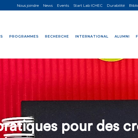
Nous joindre
News
Events
Start Lab ICHEC
Durabilité
Bibl
NS
PROGRAMMES
RECHERCHE
INTERNATIONAL
ALUMNI
ratiques pour des cr