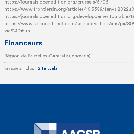
https://journals.openedition.org/brussels/6706
https://www.frontiersin.org/articles/10.3389/fenvs.2022.1
https://journals.openedition.org/developpementdurable/
https://www.sciencedirect.com/science/article/abs/pii
via%3Dihub
Financeurs
Région de Bruxelles-Capitale (Innoviris)
En savoir plus :
Site web