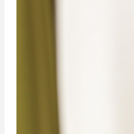
Coline RUWET
Coralie BUXANT
Roxane DE HOE