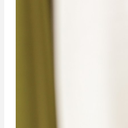
Coline RUWET
Coralie BUXANT
Roxane DE HOE