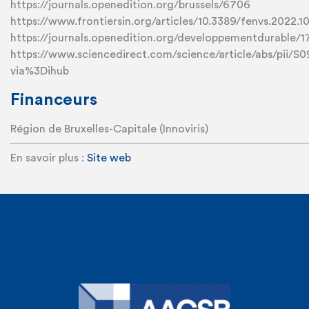
https://journals.openedition.org/brussels/6706
https://www.frontiersin.org/articles/10.3389/fenvs.2022.1
https://journals.openedition.org/developpementdurable/
https://www.sciencedirect.com/science/article/abs/pii
via%3Dihub
Financeurs
Région de Bruxelles-Capitale (Innoviris)
En savoir plus :
Site web