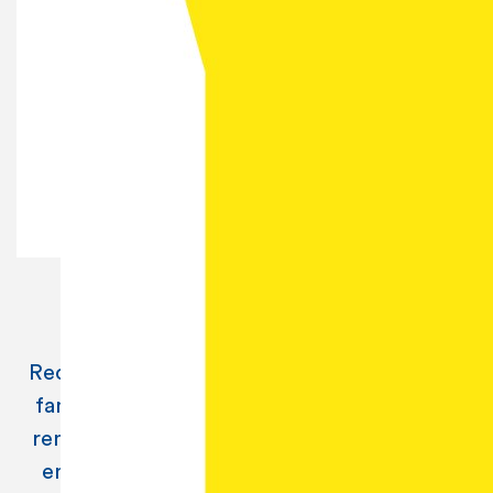
Valérie DENIS
Laurence LIEVENS
Recherche sur le repreneuriat d’entreprises
familiales, les peurs les plus fréquemment
rencontrées par la Next Gen et surtout ses
envies et ses énergies et la mise en place