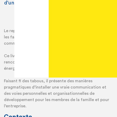
d’une meilleure communication intrafamiliale.
Le repreneuriat d’entreprises familiales serait facilité si
les familles d’entrepreneurs mettaient en place une
communication intrafamiliale claire et transparente.
Ce livre présente les peurs les plus fréquemment
rencontrées par la Next Gen et surtout ses envies et ses
énergies.
Faisant fi des tabous, il présente des manières
pragmatiques d’installer une vraie communication et
des voies personnelles et organisationnelles de
développement pour les membres de la famille et pour
l’entreprise.