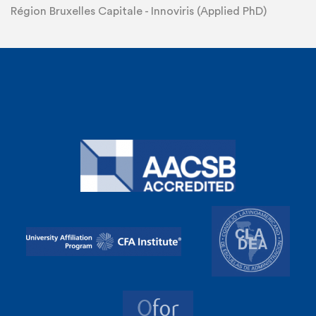
Région Bruxelles Capitale - Innoviris (Applied PhD)