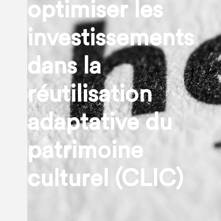
optimiser les
investissements
dans la
réutilisation
adaptative du
patrimoine
culturel (CLIC)