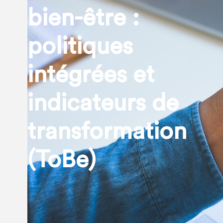
bien-être :
politiques
intégrées et
indicateurs de
transformation
(ToBe)