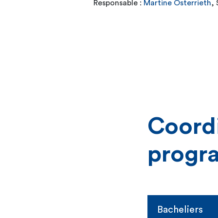
Responsable :
Martine Osterrieth
,
Coord
progr
Bacheliers