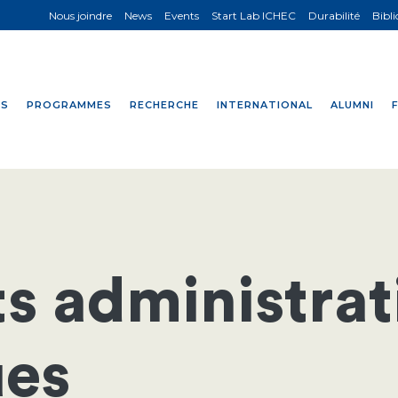
Nous joindre
News
Events
Start Lab ICHEC
Durabilité
Bibl
NS
PROGRAMMES
RECHERCHE
INTERNATIONAL
ALUMNI
s administrati
es