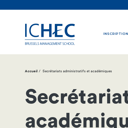
INSCRIPTIO
Accueil
Secrétariats administratifs et académiques
Fil
d'Ariane
Secrétariat
académiqu