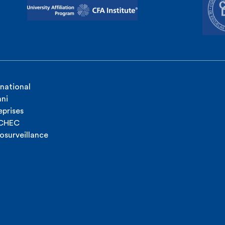
AM:
Thierry Van den Berghe
énieur commercial :
Pascal
rnational
ni
eprises
ICHEC
osurveillance