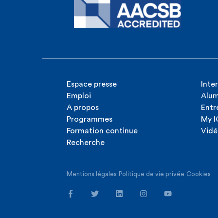
ICHEC – EC
Master – Ing
Verhasselt
Espace presse
Inte
Emploi
Alum
A propos
Entr
Programmes
My 
Formation continue
Vidé
Recherche
Mentions légales
Politique de vie privée
Cookies