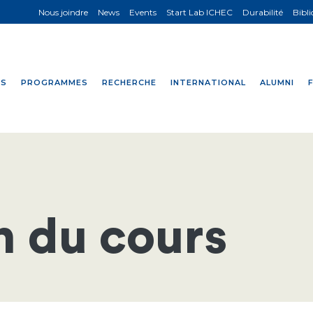
Nous joindre
News
Events
Start Lab ICHEC
Durabilité
Bibl
NS
PROGRAMMES
RECHERCHE
INTERNATIONAL
ALUMNI
n du cours