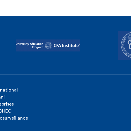
rnational
ni
eprises
ICHEC
osurveillance