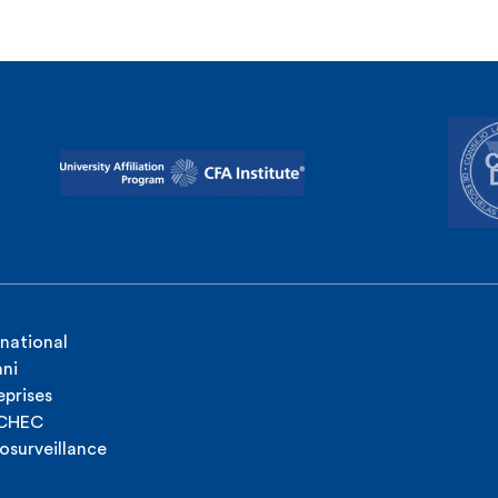
rnational
ni
eprises
ICHEC
osurveillance