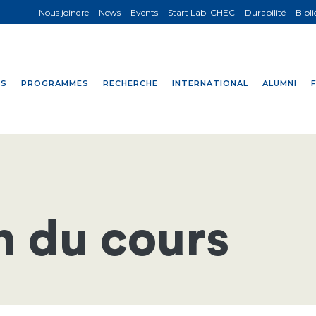
Nous joindre
News
Events
Start Lab ICHEC
Durabilité
Bibl
NS
PROGRAMMES
RECHERCHE
INTERNATIONAL
ALUMNI
n du cours