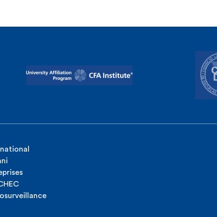
rnational
ni
eprises
ICHEC
osurveillance