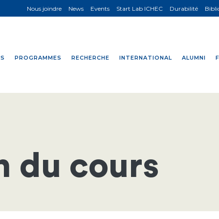
Nous joindre
News
Events
Start Lab ICHEC
Durabilité
Bibl
NS
PROGRAMMES
RECHERCHE
INTERNATIONAL
ALUMNI
n du cours