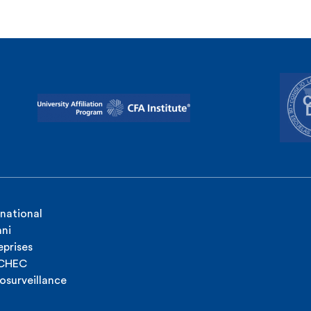
rnational
ni
eprises
ICHEC
osurveillance