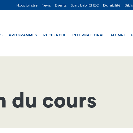
Nous joindre
News
Events
Start Lab ICHEC
Durabilité
Bibl
NS
PROGRAMMES
RECHERCHE
INTERNATIONAL
ALUMNI
n du cours