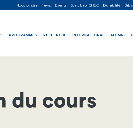
Nous joindre
News
Events
Start Lab ICHEC
Durabilité
Bibl
NS
PROGRAMMES
RECHERCHE
INTERNATIONAL
ALUMNI
n du cours