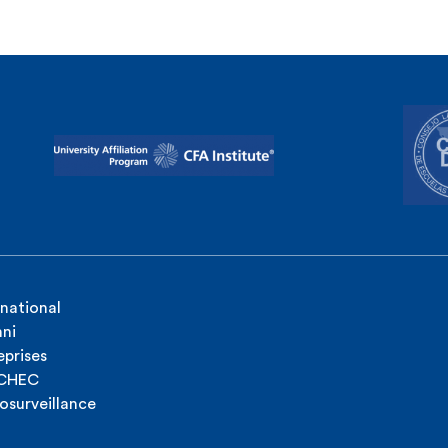
rnational
ni
eprises
ICHEC
osurveillance