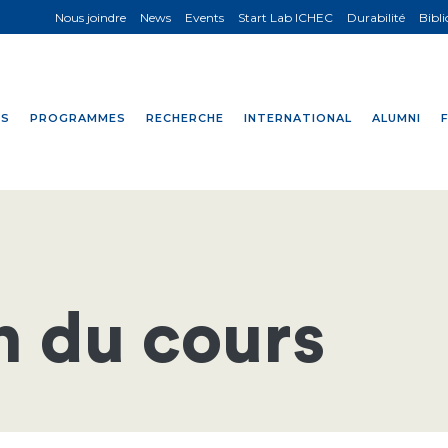
Nous joindre
News
Events
Start Lab ICHEC
Durabilité
Bibl
NS
PROGRAMMES
RECHERCHE
INTERNATIONAL
ALUMNI
n du cours