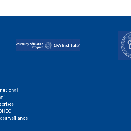
rnational
ni
eprises
ICHEC
osurveillance