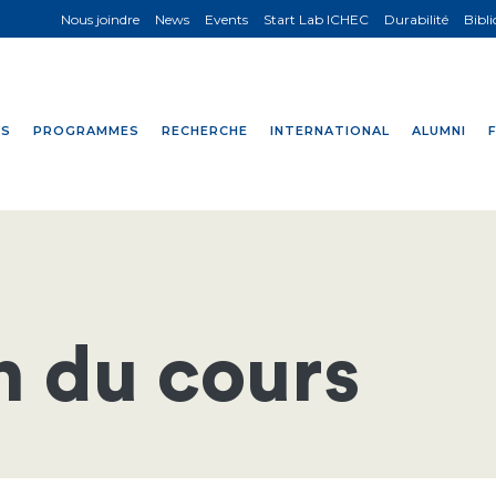
Nous joindre
News
Events
Start Lab ICHEC
Durabilité
Bibl
NS
PROGRAMMES
RECHERCHE
INTERNATIONAL
ALUMNI
n du cours