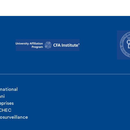
rnational
ni
eprises
ICHEC
osurveillance