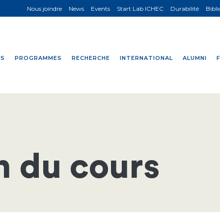
Nous joindre
News
Events
Start Lab ICHEC
Durabilité
Bibl
NS
PROGRAMMES
RECHERCHE
INTERNATIONAL
ALUMNI
n du cours