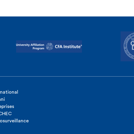
rnational
ni
eprises
ICHEC
osurveillance