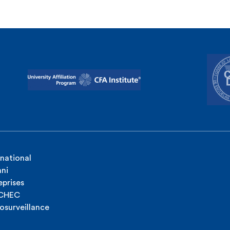
rnational
ni
eprises
ICHEC
osurveillance