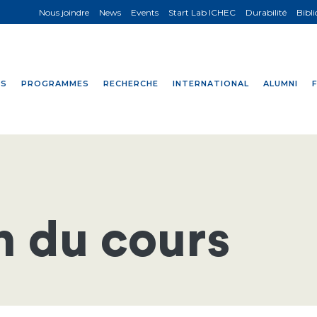
Nous joindre
News
Events
Start Lab ICHEC
Durabilité
Bibl
NS
PROGRAMMES
RECHERCHE
INTERNATIONAL
ALUMNI
n du cours