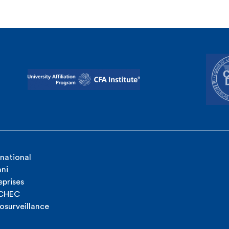
rnational
ni
eprises
ICHEC
osurveillance