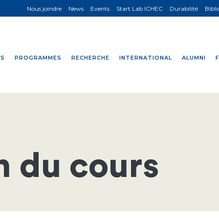
Nous joindre
News
Events
Start Lab ICHEC
Durabilité
Bibl
NS
PROGRAMMES
RECHERCHE
INTERNATIONAL
ALUMNI
n du cours