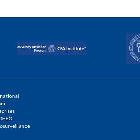
rnational
ni
eprises
ICHEC
osurveillance