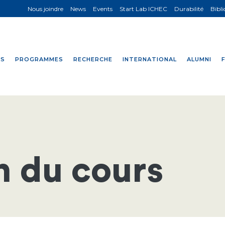
Nous joindre
News
Events
Start Lab ICHEC
Durabilité
Bibl
NS
PROGRAMMES
RECHERCHE
INTERNATIONAL
ALUMNI
n du cours