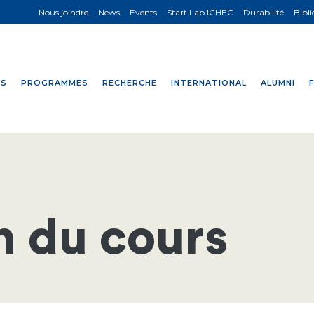
Nous joindre
News
Events
Start Lab ICHEC
Durabilité
Bibl
NS
PROGRAMMES
RECHERCHE
INTERNATIONAL
ALUMNI
n du cours