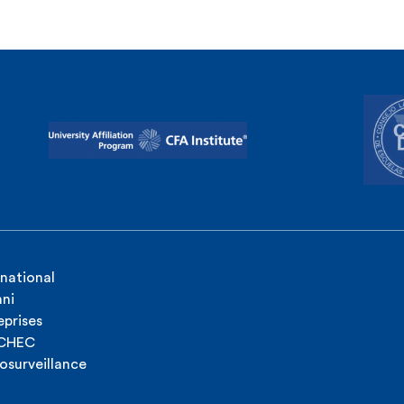
rnational
ni
eprises
ICHEC
osurveillance