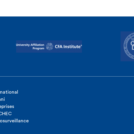
rnational
ni
eprises
ICHEC
osurveillance