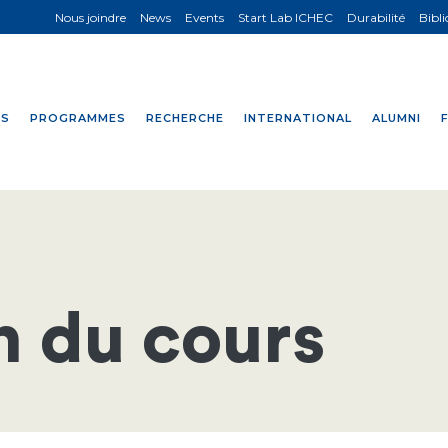
Nous joindre
News
Events
Start Lab ICHEC
Durabilité
Bibl
NS
PROGRAMMES
RECHERCHE
INTERNATIONAL
ALUMNI
n du cours