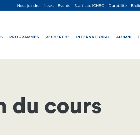
Nous joindre
News
Events
Start Lab ICHEC
Durabilité
Bibl
NS
PROGRAMMES
RECHERCHE
INTERNATIONAL
ALUMNI
n du cours