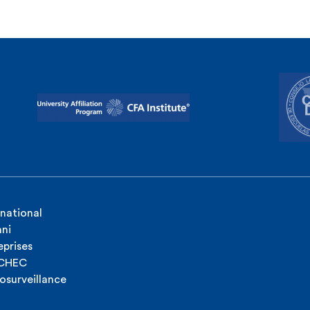
rnational
ni
eprises
ICHEC
osurveillance