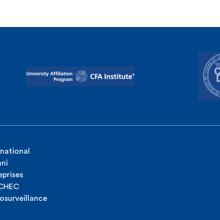
rnational
ni
eprises
ICHEC
osurveillance