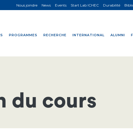
Nous joindre
News
Events
Start Lab ICHEC
Durabilité
Bibl
NS
PROGRAMMES
RECHERCHE
INTERNATIONAL
ALUMNI
n du cours