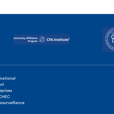
rnational
ni
eprises
ICHEC
osurveillance