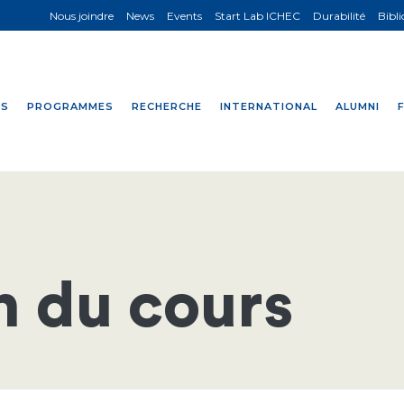
Nous joindre
News
Events
Start Lab ICHEC
Durabilité
Bibl
NS
PROGRAMMES
RECHERCHE
INTERNATIONAL
ALUMNI
n du cours