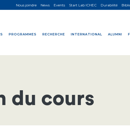
Nous joindre
News
Events
Start Lab ICHEC
Durabilité
Bibl
NS
PROGRAMMES
RECHERCHE
INTERNATIONAL
ALUMNI
n du cours