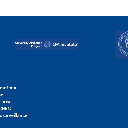
rnational
ni
eprises
ICHEC
osurveillance