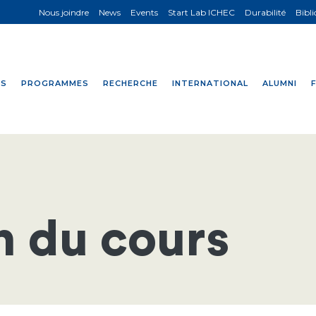
Nous joindre
News
Events
Start Lab ICHEC
Durabilité
Bibl
NS
PROGRAMMES
RECHERCHE
INTERNATIONAL
ALUMNI
n du cours