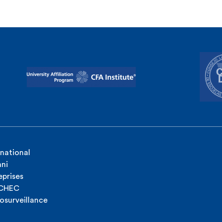
rnational
ni
eprises
ICHEC
osurveillance