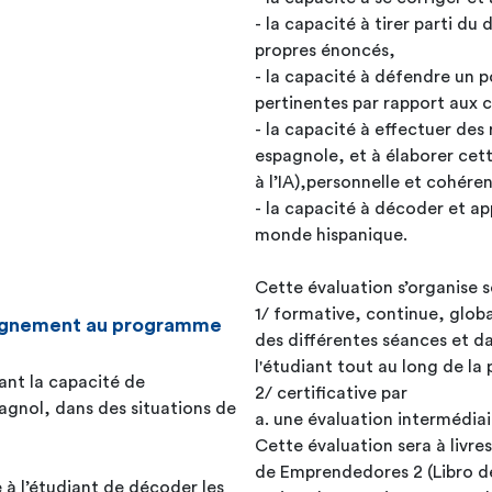
- la capacité à tirer parti du
propres énoncés,
- la capacité à défendre un p
pertinentes par rapport aux c
- la capacité à effectuer de
espagnole, et à élaborer ce
à l’IA),personnelle et cohére
- la capacité à décoder et app
monde hispanique.
Cette évaluation s’organise 
1/ formative, continue, glob
seignement au programme
des différentes séances et da
l'étudiant tout au long de la
iant la capacité de
2/ certificative par
agnol, dans des situations de
a. une évaluation intermédiai
Cette évaluation sera à livres fermés e
de Emprendedores 2 (Libro de
 à l’étudiant de décoder les