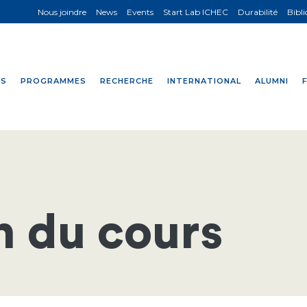
Nous joindre
News
Events
Start Lab ICHEC
Durabilité
Bibl
NS
PROGRAMMES
RECHERCHE
INTERNATIONAL
ALUMNI
n du cours