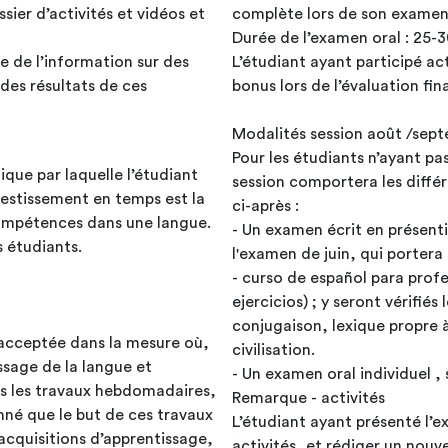
sier d’activités et vidéos et
complète lors de son examen 
Durée de l’examen oral : 25-
L’étudiant ayant participé ac
 des résultats de ces
Modalités session août /sep
Pour les étudiants n’ayant pas
que par laquelle l’étudiant
session comportera les diffé
nvestissement en temps est la
ci-après :
compétences dans une langue.
- Un examen écrit en présentie
s étudiants.
l'examen de juin, qui portera sur toute la matière du manuel Emprendedores 2
- curso de español para prof
ejercicios) ; y seront vérifi
conjugaison, lexique propre à
pas acceptée dans la mesure où,
civilisation.
issage de la langue et
- Un examen oral individuel ,
us les travaux hebdomadaires,
Remarque - activités
nné que le but de ces travaux
L’étudiant ayant présenté l’e
 acquisitions d’apprentissage,
activités, et rédiger un nouv