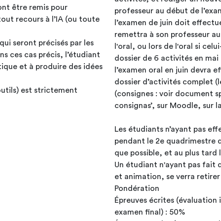
ront être remis pour
professeur au début de l’exam
out recours à l’IA (ou toute
l’examen de juin doit effectue
remettra à son professeur au 
ui seront précisés par les
l'oral, ou lors de l'oral si ce
ns ces cas précis, l’étudiant
dossier de 6 activités en mai
itique et à produire des idées
l’examen oral en juin devra e
dossier d’activités complet (l
outils) est strictement
(consignes : voir document s
consignas’, sur Moodle, sur 
Les étudiants n’ayant pas eff
pendant le 2e quadrimestre d
que possible, et au plus tard l
Un étudiant n'ayant pas fait 
et animation, se verra retirer
Pondération
Épreuves écrites (évaluation 
examen final) : 50%