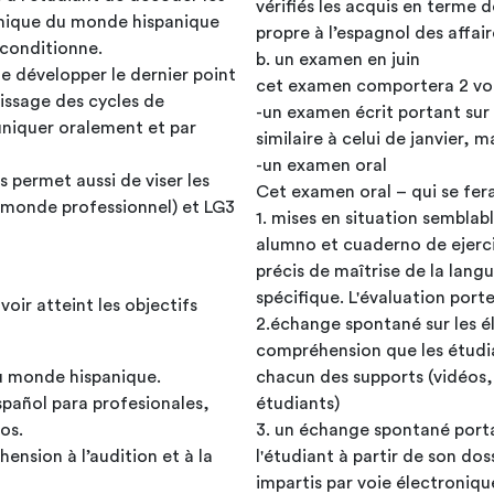
vérifiés les acquis en terme
nomique du monde hispanique
propre à l’espagnol des affair
e conditionne.
b. un examen en juin
e développer le dernier point
cet examen compo
issage des cycles de
-un examen écrit portant su
uniquer oralement et par
similaire à celui de janvier, 
-un examen oral
s permet aussi de viser les
e monde professionnel) et LG3
1. mises en situation semblab
alumno et cuaderno de ejerci
précis de maîtrise de la lang
spécifique. L'évaluation port
voir atteint les objectifs
2.échange spontané sur les élé
compréhension que les étudiants auront 
du monde hispanique.
chacun des supports (vidéos,
pañol para profesionales,
étudiants)
os.
3. un échange spontané portan
nsion à l’audition et à la
l'étudiant à partir de son dos
impartis par voie électroniqu