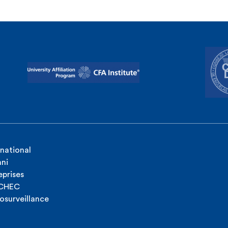
rnational
ni
eprises
ICHEC
osurveillance